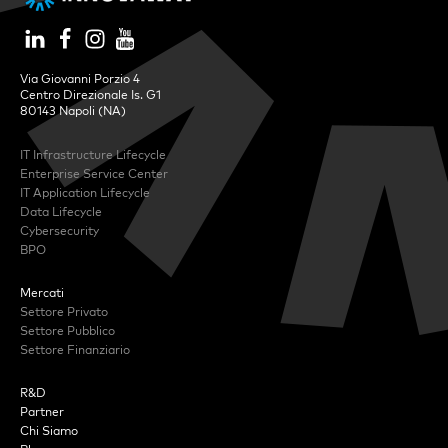
Via Giovanni Porzio 4
Centro Direzionale Is. G1
80143 Napoli (NA)
IT Infrastructure Lifecycle
Enterprise Service Center
IT Application Lifecycle
Data Lifecycle
Cybersecurity
BPO
Mercati
Settore Privato
Settore Pubblico
Settore Finanziario
R&D
Partner
Chi Siamo