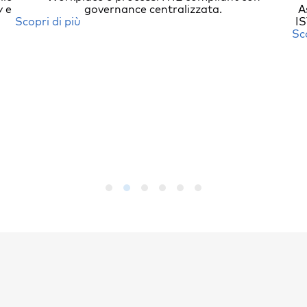
y e
governance centralizzata.
A
Scopri di più
IS
Sc