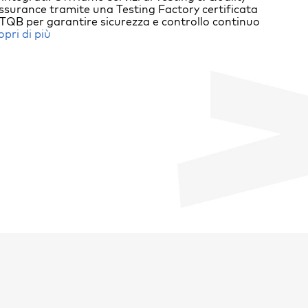
ssurance tramite una Testing Factory certificata
Elabora
TQB per garantire sicurezza e controllo continuo
Dat
opri di più
Scopri d