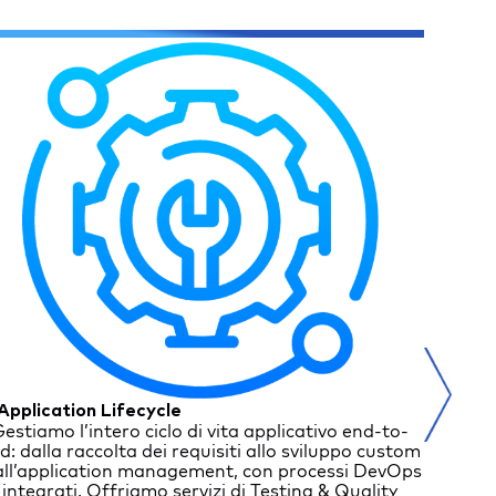
 Application Lifecycle
Data Li
estiamo l’intero ciclo di vita applicativo end-to-
Supp
d: dalla raccolta dei requisiti allo sviluppo custom
gestend
all’application management, con processi DevOps
Strateg
integrati. Offriamo servizi di Testing & Quality
ai s