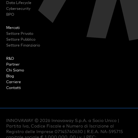
Data Lifecycle
Cybersecurity
BPO
Mercati
Settore Privato
Settore Pubblico
Settore Finanziario
R&D
Partner
Chi Siamo
Blog
Carriere
Contatti
INNOVAWAY ©
2026
Innovaway S.p.A. a Socio Unico |
Partita Iva, Codice Fiscale e Numero di Iscrizione al
Registro delle Imprese 07145740630 | R.E.A. NA-595715
capitale sociale € 1.000.000, 00 i.v. | PEC: