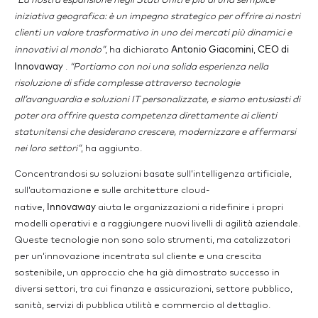
“La nostra espansione negli Stati Uniti è più di una semplice
iniziativa geografica: è un impegno strategico per offrire ai nostri
clienti un valore trasformativo in uno dei mercati più dinamici e
Antonio Giacomini
CEO di
innovativi al mondo”
, ha dichiarato
,
Innovaway
.
“Portiamo con noi una solida esperienza nella
risoluzione di sfide complesse attraverso tecnologie
all’avanguardia e soluzioni IT personalizzate, e siamo entusiasti di
poter ora offrire questa competenza direttamente ai clienti
statunitensi che desiderano crescere, modernizzare e affermarsi
nei loro settori”
, ha aggiunto.
Concentrandosi su soluzioni basate sull’intelligenza artificiale,
sull’automazione e sulle architetture cloud-
Innovaway
native,
aiuta le organizzazioni a ridefinire i propri
modelli operativi e a raggiungere nuovi livelli di agilità aziendale.
Queste tecnologie non sono solo strumenti, ma catalizzatori
per un’innovazione incentrata sul cliente e una crescita
sostenibile, un approccio che ha già dimostrato successo in
diversi settori, tra cui finanza e assicurazioni, settore pubblico,
sanità, servizi di pubblica utilità e commercio al dettaglio.