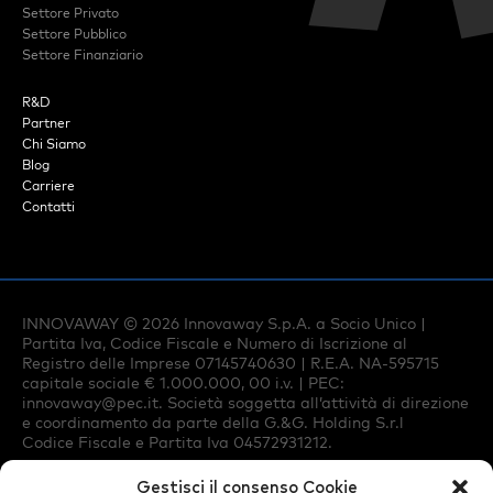
Settore Privato
Settore Pubblico
Settore Finanziario
R&D
Partner
Chi Siamo
Blog
Carriere
Contatti
INNOVAWAY ©
2026
Innovaway S.p.A. a Socio Unico |
Partita Iva, Codice Fiscale e Numero di Iscrizione al
Registro delle Imprese 07145740630 | R.E.A. NA-595715
capitale sociale € 1.000.000, 00 i.v. | PEC:
innovaway@pec.it
. Società soggetta all’attività di direzione
e coordinamento da parte della G.&G. Holding S.r.l
Codice Fiscale e Partita Iva 04572931212.
Gestisci il consenso Cookie