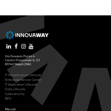
Via Giovanni Porzio 4
Centro Direzionale Is. G1
80143 Napoli (NA)
IT Infrastructure Lifecycle
Enterprise Service Center
IT Application Lifecycle
Data Lifecycle
Cybersecurity
BPO
Mercati