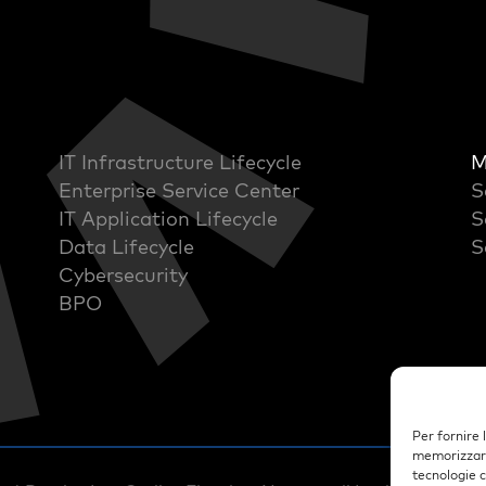
IT Infrastructure Lifecycle
M
Enterprise Service Center
S
IT Application Lifecycle
S
Data Lifecycle
S
Cybersecurity
BPO
Per fornire 
memorizzare 
tecnologie 