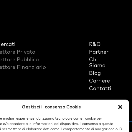
ercati
R&D
ettore Privato
Partner
ettore Pubblico
Chi
Siamo
ettore Finanziario
Blog
Carriere
Contatti
Gestisci il consenso Cookie
le migliori esperienze, utilizziamo tecnologie come i cookie per
e/o accedere alle informazioni del dispositivo. Il consenso a queste
ci permetterà di elaborare dati come il comportamento di navigazione o ID