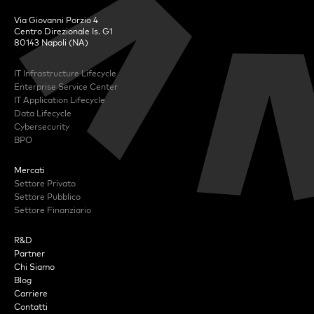
Via Giovanni Porzio 4
Centro Direzionale Is. G1
80143 Napoli (NA)
IT Infrastructure Lifecycle
Enterprise Service Center
IT Application Lifecycle
Data Lifecycle
Cybersecurity
BPO
Mercati
Settore Privato
Settore Pubblico
Settore Finanziario
R&D
Partner
Chi Siamo
Blog
Carriere
Contatti