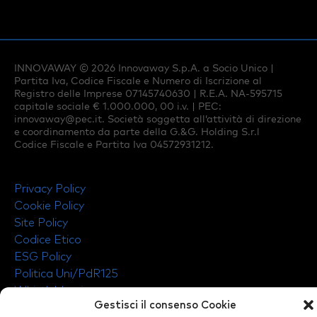
INNOVAWAY ©
2026
Innovaway S.p.A. a Socio Unico |
Partita Iva, Codice Fiscale e Numero di Iscrizione al
Registro delle Imprese 07145740630 | R.E.A. NA-595715
capitale sociale € 1.000.000, 00 i.v. | PEC:
innovaway@pec.it
. Società soggetta all’attività di direzione
e coordinamento da parte della G.&G. Holding S.r.l
Codice Fiscale e Partita Iva 04572931212.
Privacy Policy
Cookie Policy
Site Policy
Codice Etico
ESG Policy
Politica Uni/PdR125
Whistleblowing
Gestisci il consenso Cookie
Lavoro Minorile