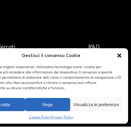
ercati
R&D
ettore Privato
Partner
Gestisci il consenso Cookie
ettore Pubblico
Chi
Siamo
le migliori esperienze, utilizziamo tecnologie come i cookie per
ettore Finanziario
e/o accedere alle informazioni del dispositivo. Il consenso a queste
Blog
ci permetterà di elaborare dati come il comportamento di navigazione o ID
Carriere
sto sito. Non acconsentire o ritirare il consenso può influire
te su alcune caratteristiche e funzioni.
Contatti
cetta
Nega
Visualizza le preferenze
Cookie Policy
Privacy Policy