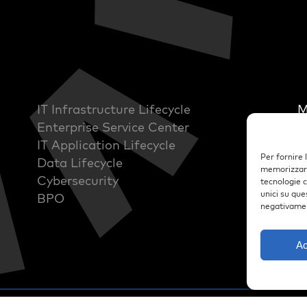
IT Infrastructure Lifecycle
M
Enterprise Service Center
S
IT Application Lifecycle
S
Per fornire 
Data Lifecycle
S
memorizzare 
Cybersecurity
tecnologie 
unici su que
BPO
negativamen
Ac