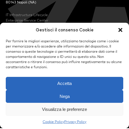
80143 Napoli (NA)
IT Infrastructure Lifecycle
Enterprise Service Center
IT Application Lifecycle
Gestisci il consenso Cookie
Data Lifecycle
Cybersecurity
Per fornire le migliori esperienze, utilizziamo tecnologie come i cookie
BPO
per memorizzare e/o accedere alle informazioni del dispositivo. Il
consenso a queste tecnologie ci permetterà di elaborare dati come il
Mercati
comportamento di navigazione o ID unici su questo sito. Non
Settore Privato
acconsentire o ritirare il consenso può influire negativamente su alcune
Settore Pubblico
caratteristiche e funzioni.
Settore Finanziario
Accetta
R&D
Partner
Chi Siamo
Nega
Blog
Carriere
Visualizza le preferenze
Contatti
Cookie Policy
Privacy Policy