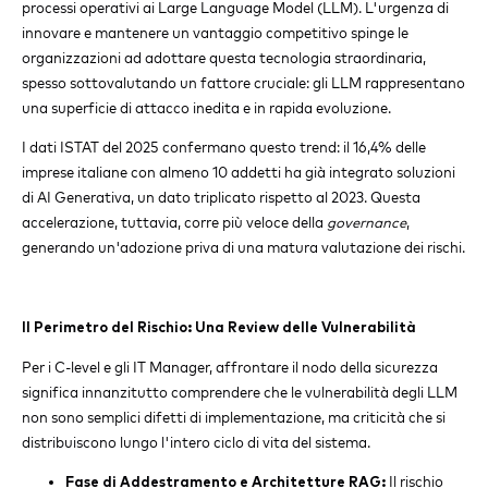
processi operativi ai Large Language Model (LLM). L'urgenza di
innovare e mantenere un vantaggio competitivo spinge le
organizzazioni ad adottare questa tecnologia straordinaria,
spesso sottovalutando un fattore cruciale: gli LLM rappresentano
una superficie di attacco inedita e in rapida evoluzione.
I dati ISTAT del 2025 confermano questo trend: il 16,4% delle
imprese italiane con almeno 10 addetti ha già integrato soluzioni
di AI Generativa, un dato triplicato rispetto al 2023. Questa
accelerazione, tuttavia, corre più veloce della
governance
,
generando un'adozione priva di una matura valutazione dei rischi.
Il Perimetro del Rischio: Una Review delle Vulnerabilità
Per i C-level e gli IT Manager, affrontare il nodo della sicurezza
significa innanzitutto comprendere che le vulnerabilità degli LLM
non sono semplici difetti di implementazione, ma criticità che si
distribuiscono lungo l'intero ciclo di vita del sistema.
Il rischio
Fase di Addestramento e Architetture RAG: