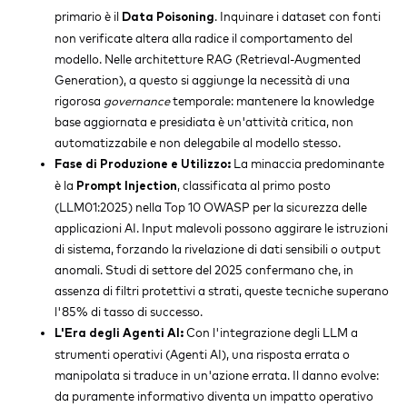
primario è il
. Inquinare i dataset con fonti
Data Poisoning
non verificate altera alla radice il comportamento del
modello. Nelle architetture RAG (Retrieval-Augmented
Generation), a questo si aggiunge la necessità di una
rigorosa
governance
temporale: mantenere la knowledge
base aggiornata e presidiata è un'attività critica, non
automatizzabile e non delegabile al modello stesso.
La minaccia predominante
Fase di Produzione e Utilizzo:
è la
, classificata al primo posto
Prompt Injection
(LLM01:2025) nella Top 10 OWASP per la sicurezza delle
applicazioni AI. Input malevoli possono aggirare le istruzioni
di sistema, forzando la rivelazione di dati sensibili o output
anomali. Studi di settore del 2025 confermano che, in
assenza di filtri protettivi a strati, queste tecniche superano
l'85% di tasso di successo.
Con l'integrazione degli LLM a
L'Era degli Agenti AI:
strumenti operativi (Agenti AI), una risposta errata o
manipolata si traduce in un'azione errata. Il danno evolve:
da puramente informativo diventa un impatto operativo