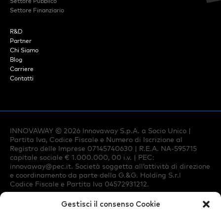
Settore Pubblico
Settore Finanziario
R&D
Partner
Chi Siamo
Blog
Carriere
Contatti
INNOVAWAY ©
2026
Innovaway S.p.A. a Socio Unico |
Partita Iva, Codice Fiscale e Numero di Iscrizione al
Registro delle Imprese 07145740630 | R.E.A. NA-595715
capitale sociale € 1.000.000, 00 i.v. | PEC:
innovaway@pec.it
. Società soggetta all’attività di direzione
e coordinamento da parte della G.&G. Holding S.r.l
Codice Fiscale e Partita Iva 04572931212.
Gestisci il consenso Cookie
Privacy Policy