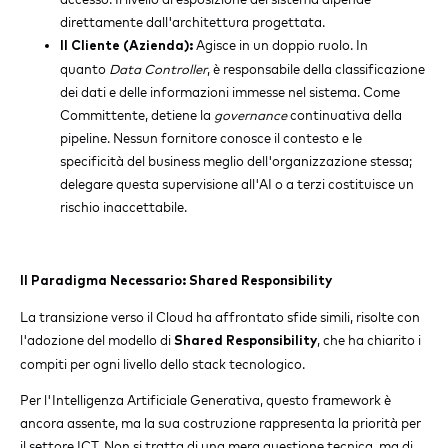
direttamente dall'architettura progettata.
Agisce in un doppio ruolo. In
Il Cliente (Azienda):
quanto
Data Controller
, è responsabile della classificazione
dei dati e delle informazioni immesse nel sistema. Come
Committente, detiene la
governance
continuativa della
pipeline. Nessun fornitore conosce il contesto e le
specificità del business meglio dell'organizzazione stessa;
delegare questa supervisione all'AI o a terzi costituisce un
rischio inaccettabile.
Il Paradigma Necessario: Shared Responsibility
La transizione verso il Cloud ha affrontato sfide simili, risolte con
l'adozione del modello di
, che ha chiarito i
Shared Responsibility
compiti per ogni livello dello stack tecnologico.
Per l'Intelligenza Artificiale Generativa, questo framework è
ancora assente, ma la sua costruzione rappresenta la priorità per
il settore ICT. Non si tratta di una mera questione tecnica, ma di