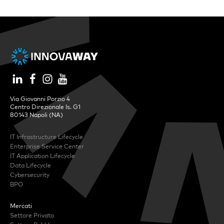
Via Giovanni Porzio 4
Centro Direzionale Is. G1
80143 Napoli (NA)
IT Infrastructure Lifecycle
Enterprise Service Center
IT Application Lifecycle
Data Lifecycle
Cybersecurity
BPO
Mercati
Settore Privato