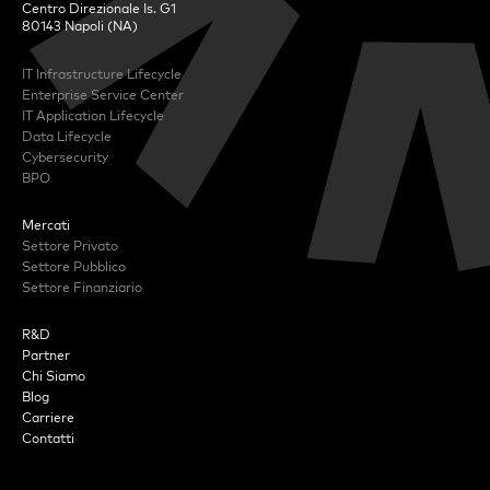
Centro Direzionale Is. G1
80143 Napoli (NA)
IT Infrastructure Lifecycle
Enterprise Service Center
IT Application Lifecycle
Data Lifecycle
Cybersecurity
BPO
Mercati
Settore Privato
Settore Pubblico
Settore Finanziario
R&D
Partner
Chi Siamo
Blog
Carriere
Contatti