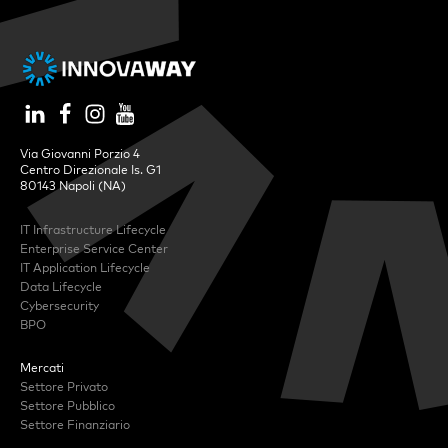
Via Giovanni Porzio 4
Centro Direzionale Is. G1
80143 Napoli (NA)
IT Infrastructure Lifecycle
Enterprise Service Center
IT Application Lifecycle
Data Lifecycle
Cybersecurity
BPO
Mercati
Settore Privato
Settore Pubblico
Settore Finanziario