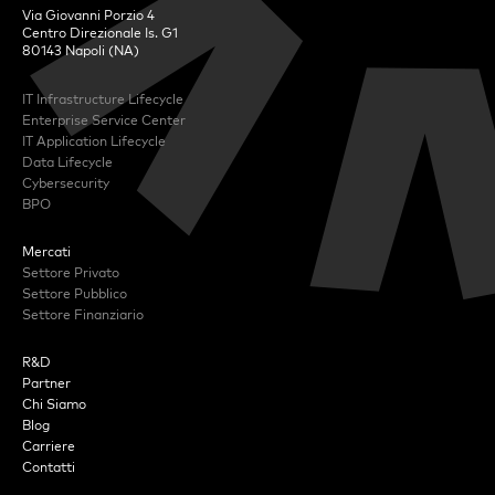
Via Giovanni Porzio 4
Centro Direzionale Is. G1
80143 Napoli (NA)
IT Infrastructure Lifecycle
Enterprise Service Center
IT Application Lifecycle
Data Lifecycle
Cybersecurity
BPO
Mercati
Settore Privato
Settore Pubblico
Settore Finanziario
R&D
Partner
Chi Siamo
Blog
Carriere
Contatti