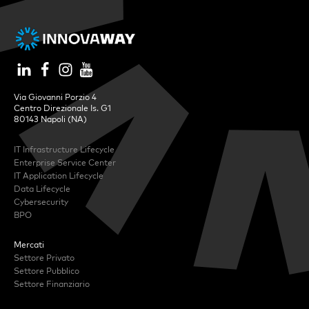
Via Giovanni Porzio 4
Centro Direzionale Is. G1
80143 Napoli (NA)
IT Infrastructure Lifecycle
Enterprise Service Center
IT Application Lifecycle
Data Lifecycle
Cybersecurity
BPO
Mercati
Settore Privato
Settore Pubblico
Settore Finanziario