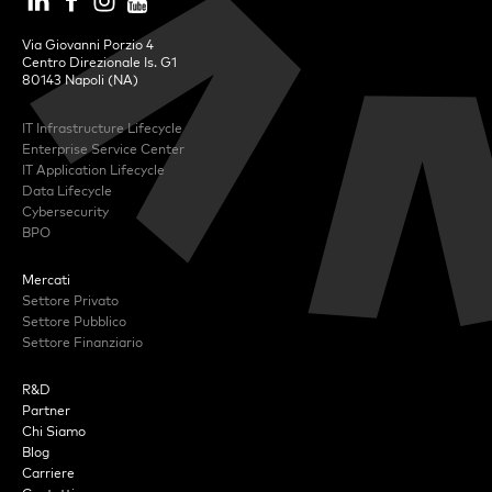
Via Giovanni Porzio 4
Centro Direzionale Is. G1
80143 Napoli (NA)
IT Infrastructure Lifecycle
Enterprise Service Center
IT Application Lifecycle
Data Lifecycle
Cybersecurity
BPO
Mercati
Settore Privato
Settore Pubblico
Settore Finanziario
R&D
Partner
Chi Siamo
Blog
Carriere