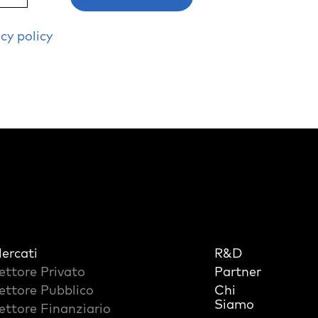
cy policy
ercati
R&D
ettore Privato
Partner
ettore Pubblico
Chi
Siamo
ettore Finanziario