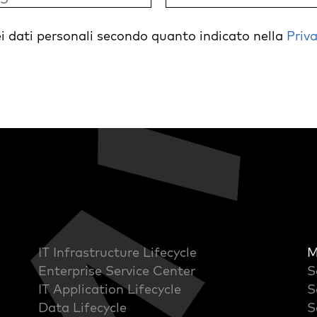
i dati personali secondo quanto indicato nella
Priva
IT Infrastructure Lifecycle
M
Enterprise Service Center
S
IT Application Lifecycle
S
Data Lifecycle
S