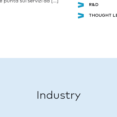
 punta sui servizi ad […]
R&D
THOUGHT L
Industry