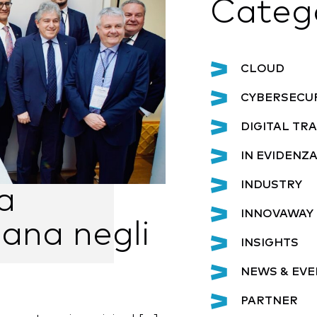
Categ
CLOUD
CYBERSECU
DIGITAL T
IN EVIDENZ
INDUSTRY
a
INNOVAWAY 
iana negli
INSIGHTS
NEWS & EVE
PARTNER