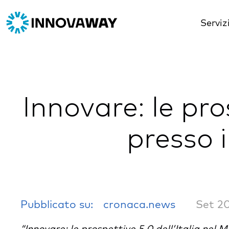
Serviz
Innovare: le pro
presso 
Pubblicato su:
cronaca.news
Set 2
“Innovare: le prospettive 5.0 dell’Italia nel 