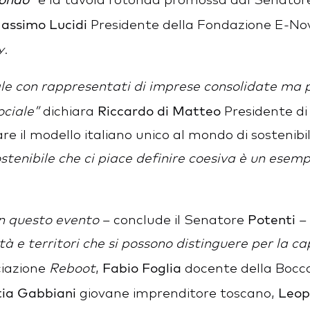
è la tavola rotonda promossa dal Senatore
assimo Lucidi
Presidente della Fondazione E-Nov
y
.
ale con rappresentati di imprese consolidate ma p
Riccardo di Matteo
ociale”
dichiara
Presidente di
 il modello italiano unico al mondo di sostenibil
stenibile che ci piace definire coesiva è un esemp
Potenti
in questo evento
– conclude il Senatore
– 
à e territori che si possono distinguere per la c
Fabio Foglia
ciazione
Reboot
,
docente della Bocc
ia Gabbiani
Leop
giovane imprenditore toscano,