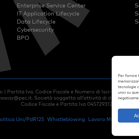
Enterprise Service Center
S
IT Application Lifecycle
S
Data Lifecycle
S
Cybersecurity
BPO
Per fornire 
memorizzare 
tecnologie 
 | Partita Iva, Codice Fiscale e Numero di Iscrizione al R
unici su que
vaway@pec.it
. Società soggetta all’attività di direzione e
negativamen
Codice Fiscale e Partita Iva 04572931212.
Ac
olitica Uni/PdR125
Whistleblowing
Lavoro Minorile
Poli