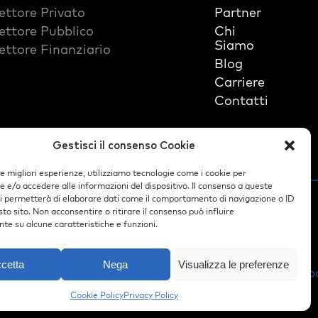
ettore Privato
Partner
ettore Pubblico
Chi
Siamo
ettore Finanziario
Blog
Carriere
Contatti
Gestisci il consenso Cookie
le migliori esperienze, utilizziamo tecnologie come i cookie per
e/o accedere alle informazioni del dispositivo. Il consenso a queste
ci permetterà di elaborare dati come il comportamento di navigazione o ID
egistro delle Imprese 07145740630 | R.E.A. NA-595715
sto sito. Non acconsentire o ritirare il consenso può influire
 coordinamento da parte della G.&G. Holding S.r.l
te su alcune caratteristiche e funzioni.
cetta
Nega
Visualizza le preferenze
tica SI
Policy Aziendale AI
Privacy Policy - Innovaway Alb
Cookie Policy
Privacy Policy