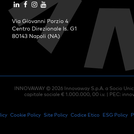
Via Giovanni Porzio 4
Centro Direzionale Is. G1
80143 Napoli (NA)
INNOVAWAY ©
2026
Innovaway S.p.A. a Socio Unico
capitale sociale € 1.000.000, 00 i.v. | PEC:
inno
licy
Cookie Policy
Site Policy
Codice Etico
ESG Policy
P