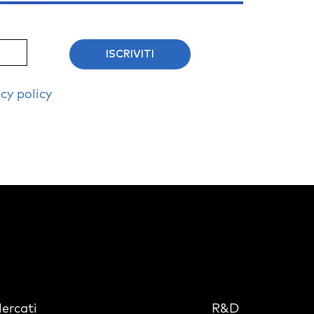
ISCRIVITI
cy policy
ercati
R&D