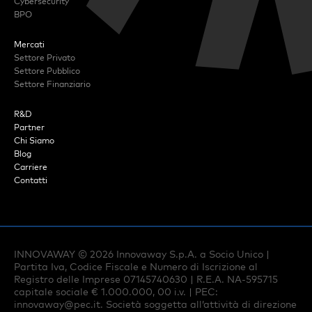
Cybersecurity
BPO
Mercati
Settore Privato
Settore Pubblico
Settore Finanziario
R&D
Partner
Chi Siamo
Blog
Carriere
Contatti
INNOVAWAY ©
2026
Innovaway S.p.A. a Socio Unico |
Partita Iva, Codice Fiscale e Numero di Iscrizione al
Registro delle Imprese 07145740630 | R.E.A. NA-595715
capitale sociale € 1.000.000, 00 i.v. | PEC:
innovaway@pec.it
. Società soggetta all’attività di direzione