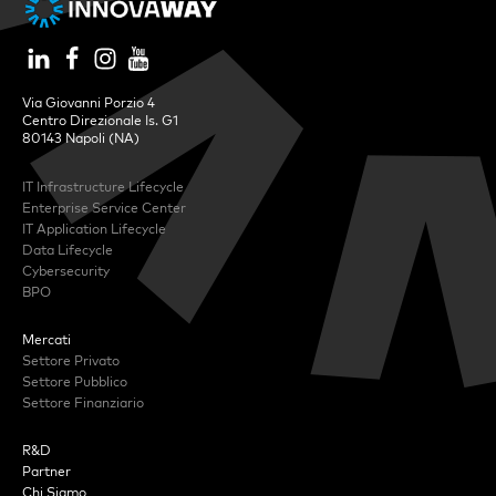
Via Giovanni Porzio 4
Centro Direzionale Is. G1
80143 Napoli (NA)
IT Infrastructure Lifecycle
Enterprise Service Center
IT Application Lifecycle
Data Lifecycle
Cybersecurity
BPO
Mercati
Settore Privato
Settore Pubblico
Settore Finanziario
R&D
Partner
Chi Siamo